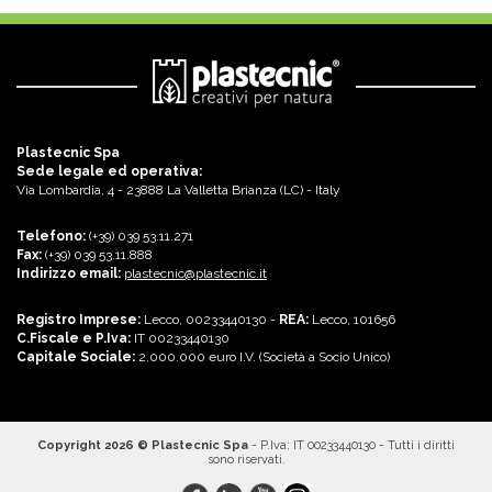
Plastecnic Spa
Sede legale ed operativa:
Via Lombardia, 4 - 23888 La Valletta Brianza (LC) - Italy
Telefono:
(+39) 039 53.11.271
Fax:
(+39) 039 53.11.888
Indirizzo email:
plastecnic@plastecnic.it
Registro Imprese:
Lecco, 00233440130 -
REA:
Lecco, 101656
C.Fiscale e P.Iva:
IT 00233440130
Capitale Sociale:
2.000.000 euro I.V. (Società a Socio Unico)
Copyright 2026 © Plastecnic Spa
- P.Iva: IT 00233440130 - Tutti i diritti
sono riservati.