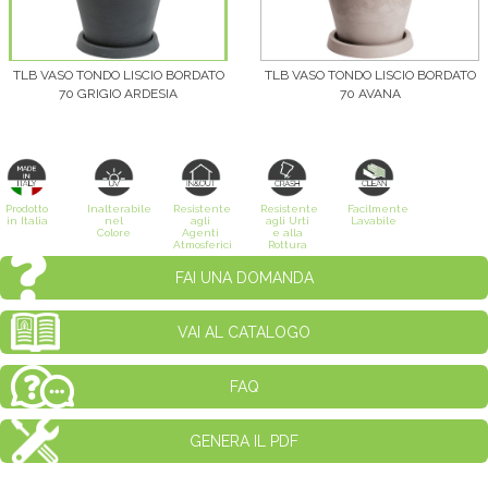
TLB VASO TONDO LISCIO BORDATO
TLB VASO TONDO LISCIO BORDATO
70 GRIGIO ARDESIA
70 AVANA
Prodotto
Inalterabile
Resistente
Resistente
Facilmente
in Italia
nel
agli
agli Urti
Lavabile
Colore
Agenti
e alla
Atmosferici
Rottura
FAI UNA DOMANDA
VAI AL CATALOGO
FAQ
GENERA IL PDF