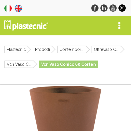
Plastecnic
Prodotti
Contemporary
Oltrevaso Collection
Vcn Vaso Conico
Vcn Vaso Conico 60 Corten