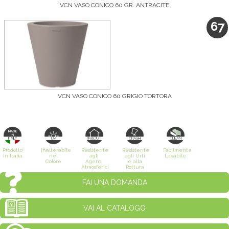
VCN VASO CONICO 60 GR. ANTRACITE
67
VCN VASO CONICO 60 GRIGIO TORTORA
Prodotto
Inalterabile
Resistente
Resistente
Facilmente
in Italia
nel
agli
agli Urti
Lavabile
Colore
Agenti
e alla
Atmosferici
Rottura
FAI UNA DOMANDA
VAI AL CATALOGO