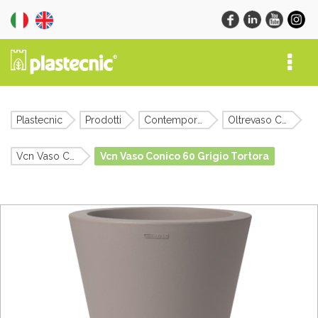
Plastecnic
Prodotti
Contemporary
Oltrevaso Collection
Vcn Vaso Conico
Vcn Vaso Conico 60 Grigio Tortora