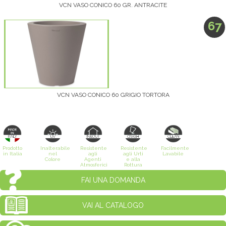
VCN VASO CONICO 60 GR. ANTRACITE
67
VCN VASO CONICO 60 GRIGIO TORTORA
Prodotto
Inalterabile
Resistente
Resistente
Facilmente
in Italia
nel
agli
agli Urti
Lavabile
Colore
Agenti
e alla
Atmosferici
Rottura
FAI UNA DOMANDA
VAI AL CATALOGO