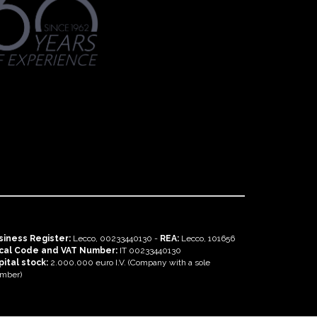
siness Register:
Lecco, 00233440130 -
REA:
Lecco, 101656
scal Code and VAT Number:
IT 00233440130
ital stock:
2.000.000 euro I.V. (Company with a sole
mber)