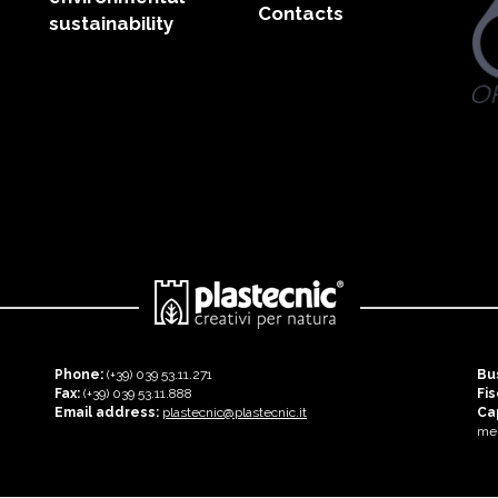
Contacts
sustainability
Phone:
(+39) 039 53.11.271
Bu
Fax:
(+39) 039 53.11.888
Fi
Email address:
plastecnic@plastecnic.it
Cap
me