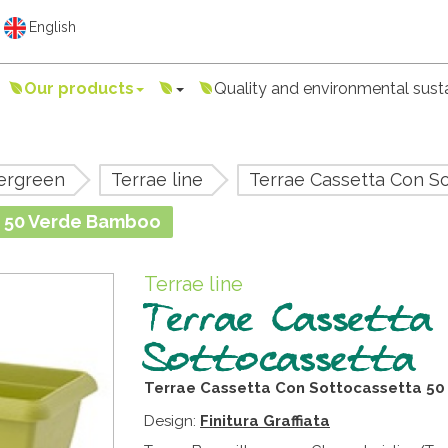
English
Our products
Quality and environmental susta
ergreen
Terrae line
Terrae Cassetta Con S
a 50 Verde Bamboo
Terrae line
Terrae Cassetta
Sottocassetta
Terrae Cassetta Con Sottocassetta
5
0
Design:
Finitura Graffiata