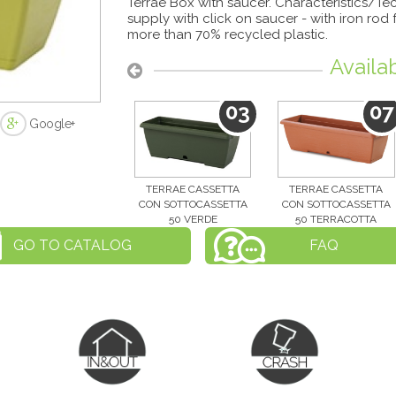
Terrae Box with saucer. Characteristics/Tec
supply with click on saucer - with iron rod
more than 70% recycled plastic.
Availa
03
07
Google+
TERRAE CASSETTA
TERRAE CASSETTA
CON SOTTOCASSETTA
CON SOTTOCASSETTA
50 VERDE
50 TERRACOTTA
GO TO CATALOG
FAQ