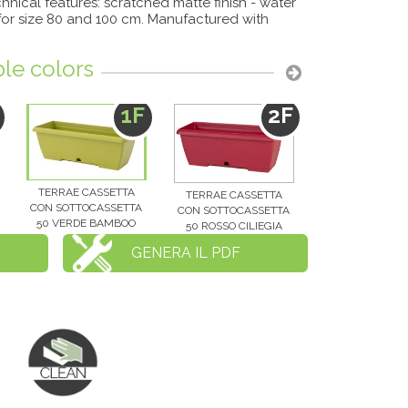
hnical features: scratched matte finish - water
 for size 80 and 100 cm. Manufactured with
ble colors
1F
2F
TERRAE CASSETTA
TERRAE CASSETTA
CON SOTTOCASSETTA
CON SOTTOCASSETTA
50 VERDE BAMBOO
50 ROSSO CILIEGIA
GENERA IL PDF